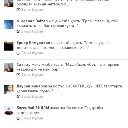
болашақ ананың метаболиз..."
3 жыл бұрын
Nurqanat Baizaq
жаңа жазба қосты: "Ерлан Мазан: Қытай
азаматтығынан бас тартқан тұлға..."
3 жыл бұрын
Ернар Елмуратов
жаңа жазба қосты: "У меня украли
деньги, отданные мне на хранение. Яв..."
3 жыл бұрын
Cаттар
жаңа жазба қосты: "Мәди Сырымбет: Тәліптермен
кездесудің не мәні бар?..."
3 жыл бұрын
Дәурен
жаңа жазба қосты: "ҚАЗАҚТЫҢ күні НЕГЕ тәліптерге
қарап қалуы мүмкін? ..."
3 жыл бұрын
Бөгенбай ЗИЯЛЫ
жаңа жазба қосты: "Тақырыбы
өздеріңізден!..."
3 жыл бұрын