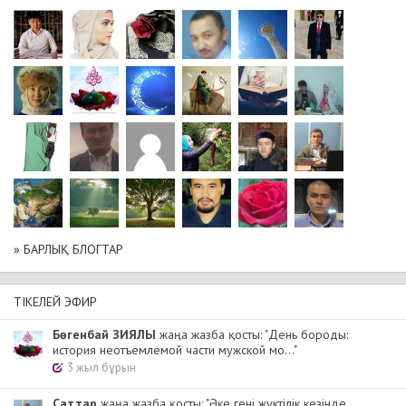
» БАРЛЫҚ БЛОГТАР
ТІКЕЛЕЙ ЭФИР
Бөгенбай ЗИЯЛЫ
жаңа жазба қосты: "День бороды:
история неотъемлемой части мужской мо..."
3 жыл бұрын
Cаттар
жаңа жазба қосты: "Әке гені жүктілік кезінде