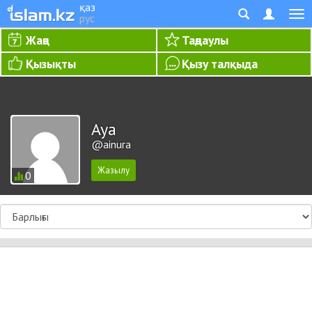
қаз
рус
Жаңа
Таңдаулы
Қызықты
Қызу талқыда
Aya
@ainura
0